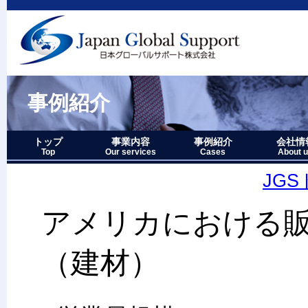
事例紹介
トップ
事業内容
事例紹介
会社情
Top
Our services
Cases
About 
事業内容－三つの柱
1.グローバルサポート
2.人財育成サポート
3.マーケティングサポート
事業内容要約図
事例紹介－全件表示
アジア・オセアニア地域
北中南米地域
ヨーロッパ地域
中近東・アフリカ地域
その他複合地域
会社情報
アクセス
沿革
企業理念
代表者略
経営七か
当社のロ
JG
アメリカにおける
（建材）