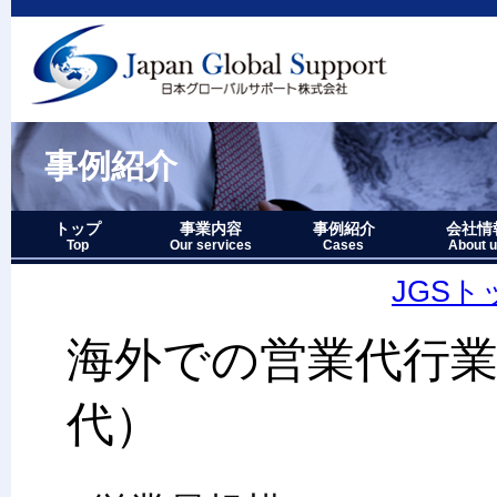
事例紹介
トップ
事業内容
事例紹介
会社情
Top
Our services
Cases
About 
事業内容－三つの柱
1.グローバルサポート
2.人財育成サポート
3.マーケティングサポート
事業内容要約図
事例紹介－全件表示
アジア・オセアニア地域
北中南米地域
ヨーロッパ地域
中近東・アフリカ地域
その他複合地域
会社情報
アクセス
沿革
企業理念
代表者略
経営七か
当社のロ
JGS
海外での営業代行
代）