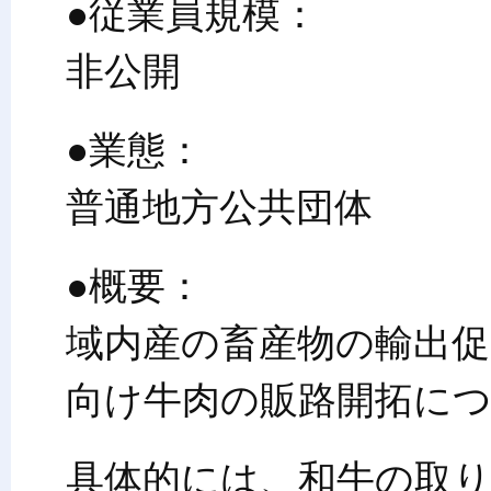
●従業員規模：
非公開
●業態：
普通地方公共団体
●概要：
域内産の畜産物の輸出
向け牛肉の販路開拓に
具体的には、和牛の取