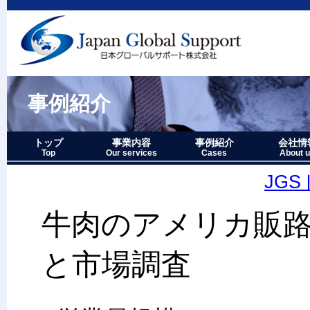
事例紹介
トップ
事業内容
事例紹介
会社情
Top
Our services
Cases
About 
事業内容－三つの柱
1.グローバルサポート
2.人財育成サポート
3.マーケティングサポート
事業内容要約図
事例紹介－全件表示
アジア・オセアニア地域
北中南米地域
ヨーロッパ地域
中近東・アフリカ地域
その他複合地域
会社情報
アクセス
沿革
企業理念
代表者略
経営七か
当社のロ
JG
牛肉のアメリカ販
と市場調査