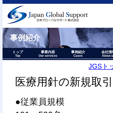
事例紹介
トップ
事業内容
事例紹介
会社情
Top
Our services
Cases
About 
事業内容－三つの柱
1.グローバルサポート
2.人財育成サポート
3.マーケティングサポート
事業内容要約図
事例紹介－全件表示
アジア・オセアニア地域
北中南米地域
ヨーロッパ地域
中近東・アフリカ地域
その他複合地域
会社情報
アクセス
沿革
企業理念
代表者略
経営七か
当社のロ
JGS
医療用針の新規取
●従業員規模