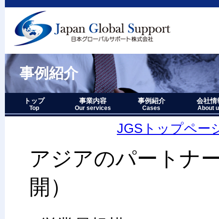
事例紹介
トップ
事業内容
事例紹介
会社情
Top
Our services
Cases
About 
事業内容－三つの柱
1.グローバルサポート
2.人財育成サポート
3.マーケティングサポート
事業内容要約図
事例紹介－全件表示
アジア・オセアニア地域
北中南米地域
ヨーロッパ地域
中近東・アフリカ地域
その他複合地域
会社情報
アクセス
沿革
企業理念
代表者略
経営七か
当社のロ
JGSトップペー
アジアのパートナ
開）