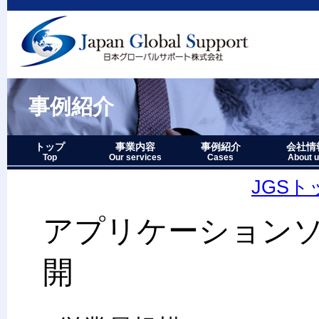
事例紹介
トップ
事業内容
事例紹介
会社情
Top
Our services
Cases
About 
事業内容－三つの柱
1.グローバルサポート
2.人財育成サポート
3.マーケティングサポート
事業内容要約図
事例紹介－全件表示
アジア・オセアニア地域
北中南米地域
ヨーロッパ地域
中近東・アフリカ地域
その他複合地域
会社情報
アクセス
沿革
企業理念
代表者略
経営七か
当社のロ
JGS
アプリケーション
開