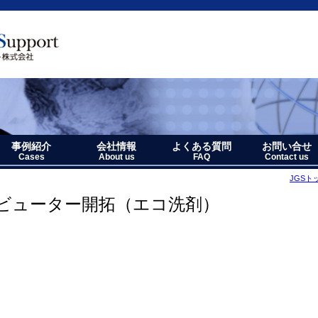
事例紹介
会社情報
よくある質問
お問い合せ
Cases
About us
FAQ
Contact us
JGSト
ト
ポート
事例紹介－全件表示
アジア・オセアニア地域
北中南米地域
ヨーロッパ地域
中近東・アフリカ地域
その他複合地域
会社情報
アクセス
沿革
企業理念
代表者略歴
経営七か条
当社のロゴマークについて
ビューター開拓（エコ洗剤）