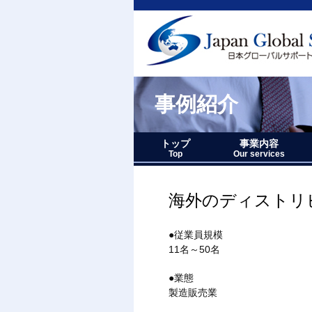
事例紹介
トップ
事業内容
Top
Our services
事業内容－三つの柱
1.グローバルサポー
2.人財育成サポート
3.マーケティングサ
事業内容要約図
海外のディストリ
●従業員規模
11名～50名
●業態
製造販売業