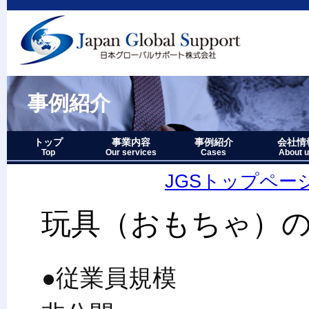
事例紹介
トップ
事業内容
事例紹介
会社情
Top
Our services
Cases
About 
事業内容－三つの柱
1.グローバルサポート
2.人財育成サポート
3.マーケティングサポート
事業内容要約図
事例紹介－全件表示
アジア・オセアニア地域
北中南米地域
ヨーロッパ地域
中近東・アフリカ地域
その他複合地域
会社情報
アクセス
沿革
企業理念
代表者略
経営七か
当社のロ
JGSトップペー
玩具（おもちゃ）
●従業員規模