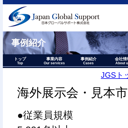
事例紹介
トップ
事業内容
事例紹介
会社情
Top
Our services
Cases
About 
事業内容－三つの柱
1.グローバルサポート
2.人財育成サポート
3.マーケティングサポート
事業内容要約図
事例紹介－全件表示
アジア・オセアニア地域
北中南米地域
ヨーロッパ地域
中近東・アフリカ地域
その他複合地域
会社情報
アクセス
沿革
企業理念
代表者略
経営七か
当社のロ
JGS
海外展示会・見本市
●従業員規模