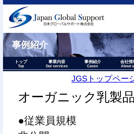
事例紹介
トップ
事業内容
事例紹介
会社情
Top
Our services
Cases
About 
事業内容－三つの柱
1.グローバルサポート
2.人財育成サポート
3.マーケティングサポート
事業内容要約図
事例紹介－全件表示
アジア・オセアニア地域
北中南米地域
ヨーロッパ地域
中近東・アフリカ地域
その他複合地域
会社情報
アクセス
沿革
企業理念
代表者略
経営七か
当社のロ
JGSトップペー
オーガニック乳製
●従業員規模