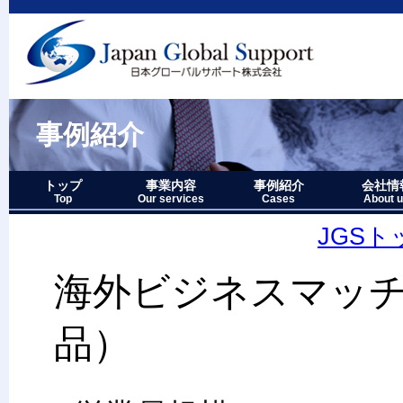
事例紹介
トップ
事業内容
事例紹介
会社情
Top
Our services
Cases
About 
事業内容－三つの柱
1.グローバルサポート
2.人財育成サポート
3.マーケティングサポート
事業内容要約図
事例紹介－全件表示
アジア・オセアニア地域
北中南米地域
ヨーロッパ地域
中近東・アフリカ地域
その他複合地域
会社情報
アクセス
沿革
企業理念
代表者略
経営七か
当社のロ
JGS
海外ビジネスマッ
品）