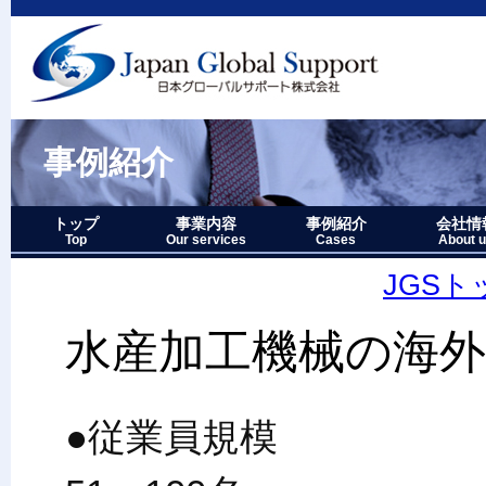
事例紹介
トップ
事業内容
事例紹介
会社情
Top
Our services
Cases
About 
事業内容－三つの柱
1.グローバルサポート
2.人財育成サポート
3.マーケティングサポート
事業内容要約図
事例紹介－全件表示
アジア・オセアニア地域
北中南米地域
ヨーロッパ地域
中近東・アフリカ地域
その他複合地域
会社情報
アクセス
沿革
企業理念
代表者略
経営七か
当社のロ
JGS
水産加工機械の海外
●従業員規模