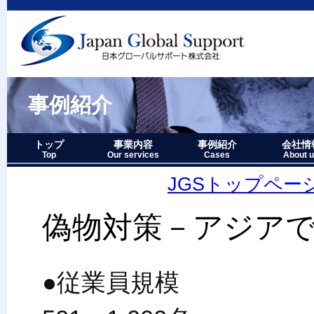
事例紹介
トップ
事業内容
事例紹介
会社情
Top
Our services
Cases
About 
事業内容－三つの柱
1.グローバルサポート
2.人財育成サポート
3.マーケティングサポート
事業内容要約図
事例紹介－全件表示
アジア・オセアニア地域
北中南米地域
ヨーロッパ地域
中近東・アフリカ地域
その他複合地域
会社情報
アクセス
沿革
企業理念
代表者略
経営七か
当社のロ
JGSトップペー
偽物対策－アジア
●従業員規模