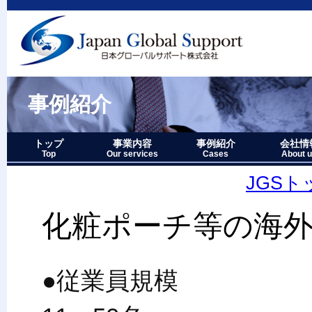
事例紹介
トップ
事業内容
事例紹介
会社情
Top
Our services
Cases
About 
事業内容－三つの柱
1.グローバルサポート
2.人財育成サポート
3.マーケティングサポート
事業内容要約図
事例紹介－全件表示
アジア・オセアニア地域
北中南米地域
ヨーロッパ地域
中近東・アフリカ地域
その他複合地域
会社情報
アクセス
沿革
企業理念
代表者略
経営七か
当社のロ
JGS
化粧ポーチ等の海
●従業員規模