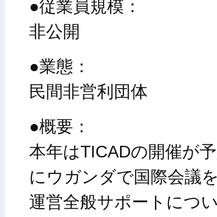
●従業員規模：
非公開
●業態：
民間非営利団体
●概要：
本年はTICADの開催
にウガンダで国際会議
運営全般サポートにつ