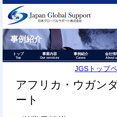
事例紹介
トップ
事業内容
事例紹介
会社情
Top
Our services
Cases
About 
事業内容－三つの柱
1.グローバルサポート
2.人財育成サポート
3.マーケティングサポート
事業内容要約図
事例紹介－全件表示
アジア・オセアニア地域
北中南米地域
ヨーロッパ地域
中近東・アフリカ地域
その他複合地域
会社情報
アクセス
沿革
企業理念
代表者略
経営七か
当社のロ
JGSトップ
アフリカ・ウガン
ート