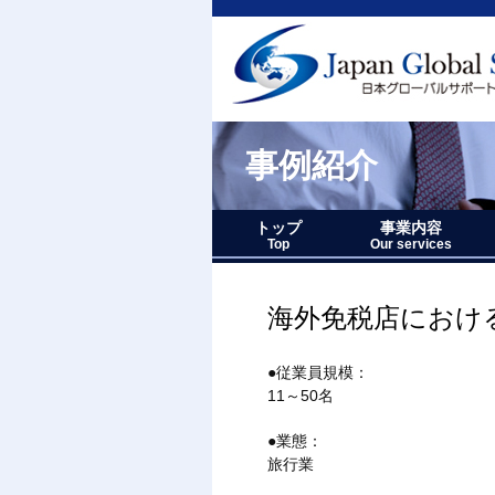
事例紹介
トップ
事業内容
Top
Our services
事業内容－三つの柱
1.グローバルサポー
2.人財育成サポート
3.マーケティングサ
事業内容要約図
海外免税店におけ
●従業員規模：
11～50名
●業態：
旅行業