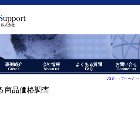
事例紹介
会社情報
よくある質問
お問い合せ
Cases
About us
FAQ
Contact us
JGSトップページ
>>
ト
ポート
事例紹介－全件表示
アジア・オセアニア地域
北中南米地域
ヨーロッパ地域
中近東・アフリカ地域
その他複合地域
会社情報
アクセス
沿革
企業理念
代表者略歴
経営七か条
当社のロゴマークについて
る商品価格調査