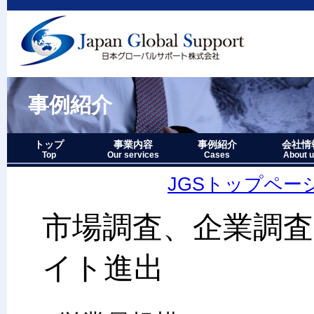
事例紹介
トップ
事業内容
事例紹介
会社情
Top
Our services
Cases
About 
事業内容－三つの柱
1.グローバルサポート
2.人財育成サポート
3.マーケティングサポート
事業内容要約図
事例紹介－全件表示
アジア・オセアニア地域
北中南米地域
ヨーロッパ地域
中近東・アフリカ地域
その他複合地域
会社情報
アクセス
沿革
企業理念
代表者略
経営七か
当社のロ
JGSトップペー
市場調査、企業調
イト進出