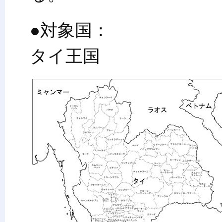
●対象国：
タイ王国