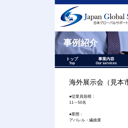
事例紹介
トップ
事業内容
Top
Our services
事業内容－三つの柱
1.グローバルサポー
2.人財育成サポート
3.マーケティングサ
事業内容要約図
海外展示会（見本
●従業員規模：
11～50名
●業態：
アパレル・繊維業