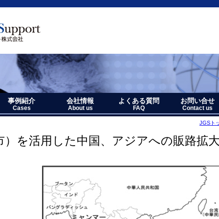
事例紹介
会社情報
よくある質問
お問い合せ
Cases
About us
FAQ
Contact us
JGSト
ト
ポート
事例紹介－全件表示
アジア・オセアニア地域
北中南米地域
ヨーロッパ地域
中近東・アフリカ地域
その他複合地域
会社情報
アクセス
沿革
企業理念
代表者略歴
経営七か条
当社のロゴマークについて
市）を活用した中国、アジアへの販路拡