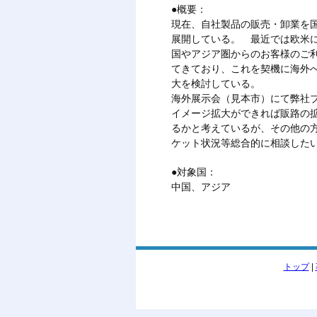
●概要：
現在、自社製品の販売・卸業を国
展開している。 最近では欧米に
国やアジア圏からのお客様のご利
てきており、これを契機に海外
大を検討している。
海外展示会（見本市）にて弊社
イメージ拡大ができれば販路の拡
るかと考えているが、その他の方
ケット状況等総合的に相談した
●対象国：
中国、アジア
トップ
|