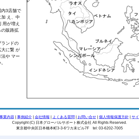
内3店舗で
加 え、中
 用が増え
への販路拡
ブランドの
大に繋 が
法や マー
い。
事業内容
|
事例紹介
|
会社情報
|
よくある質問
|
お問い合せ
|
個人情報保護方針
|
サイ
Copyright (C) 日本グローバルサポート株式会社 All Rights Reserved.
東京都中央区日本橋本町3-3-6ワカ末ビル7F tel: 03-6202-7005