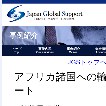
事例紹介
トップ
事業内容
事例紹介
会社情
Top
Our services
Cases
About 
事業内容－三つの柱
1.グローバルサポート
2.人財育成サポート
3.マーケティングサポート
事業内容要約図
事例紹介－全件表示
アジア・オセアニア地域
北中南米地域
ヨーロッパ地域
中近東・アフリカ地域
その他複合地域
会社情報
アクセス
沿革
企業理念
代表者略
経営七か
当社のロ
JGSトップ
アフリカ諸国への
ート