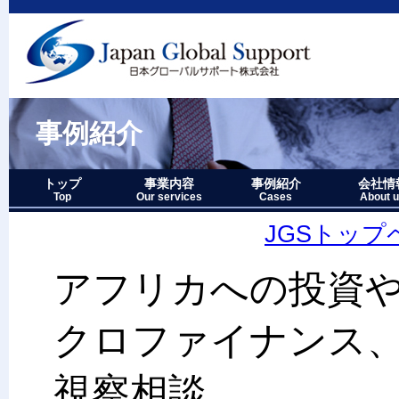
事例紹介
トップ
事業内容
事例紹介
会社情
Top
Our services
Cases
About 
事業内容－三つの柱
1.グローバルサポート
2.人財育成サポート
3.マーケティングサポート
事業内容要約図
事例紹介－全件表示
アジア・オセアニア地域
北中南米地域
ヨーロッパ地域
中近東・アフリカ地域
その他複合地域
会社情報
アクセス
沿革
企業理念
代表者略
経営七か
当社のロ
JGSトップ
アフリカへの投資
クロファイナンス
視察相談