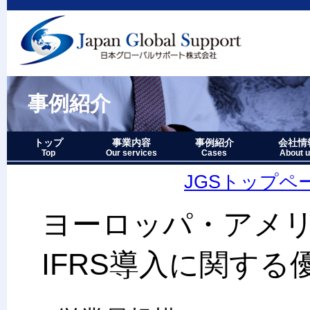
事例紹介
トップ
事業内容
事例紹介
会社情
Top
Our services
Cases
About 
事業内容－三つの柱
1.グローバルサポート
2.人財育成サポート
3.マーケティングサポート
事業内容要約図
事例紹介－全件表示
アジア・オセアニア地域
北中南米地域
ヨーロッパ地域
中近東・アフリカ地域
その他複合地域
会社情報
アクセス
沿革
企業理念
代表者略
経営七か
当社のロ
JGSトップペ
ヨーロッパ・アメ
IFRS導入に関す