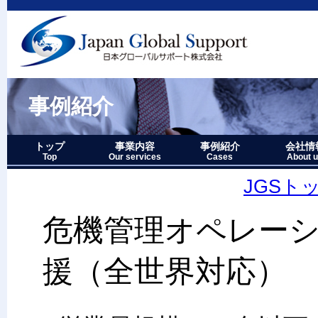
事例紹介
トップ
事業内容
事例紹介
会社情
Top
Our services
Cases
About 
事業内容－三つの柱
1.グローバルサポート
2.人財育成サポート
3.マーケティングサポート
事業内容要約図
事例紹介－全件表示
アジア・オセアニア地域
北中南米地域
ヨーロッパ地域
中近東・アフリカ地域
その他複合地域
会社情報
アクセス
沿革
企業理念
代表者略
経営七か
当社のロ
JGSト
危機管理オペレー
援（全世界対応）