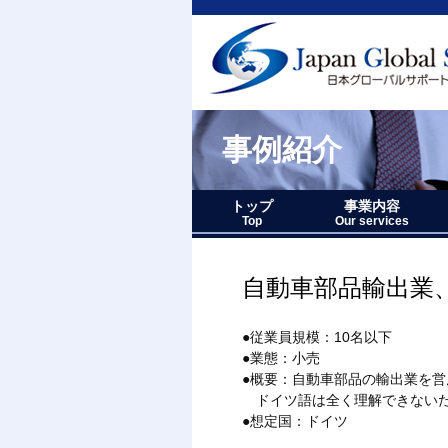
事例紹介
トップ
事業内容
Top
Our services
事業内容－三つの柱
1.グローバルサポー
2.人財育成サポート
3.マーケティングサ
事業内容要約図
自動車部品輸出業
●従業員規模：10名以下
●業態：小売
●概要：自動車部品の輸出業を
ドイツ語は全く理解できないた
●想定国：ドイツ