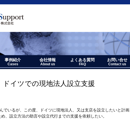
事例紹介
会社情報
よくある質問
お問い合せ
Cases
About us
FAQ
Contact us
ト
ポート
事例紹介－全件表示
アジア・オセアニア地域
北中南米地域
ヨーロッパ地域
中近東・アフリカ地域
その他複合地域
会社情報
アクセス
沿革
企業理念
代表者略歴
経営七か条
当社のロゴマークについて
、ドイツでの現地法人設立支援
営んでいるが、この度、ドイツに現地法人、又は支店を設立したいと計画
め、設立方法の助言や設立代行までの支援を依頼したい。