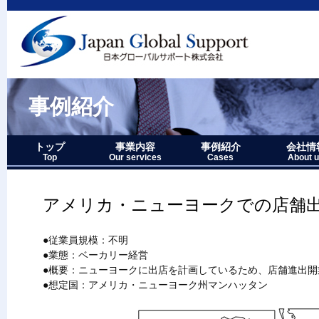
事例紹介
トップ
事業内容
事例紹介
会社情
Top
Our services
Cases
About 
事業内容－三つの柱
1.グローバルサポート
2.人財育成サポート
3.マーケティングサポート
事業内容要約図
事例紹介－全件表示
アジア・オセアニア地域
北中南米地域
ヨーロッパ地域
中近東・アフリカ地域
その他複合地域
会社情報
アクセス
沿革
企業理念
代表者略
経営七か
当社のロ
アメリカ・ニューヨークでの店舗
●従業員規模：不明
●業態：ベーカリー経営
●概要：ニューヨークに出店を計画しているため、店舗進出開
●想定国：アメリカ・ニューヨーク州マンハッタン