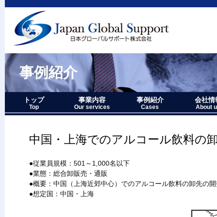
事例紹介
トップ
事業内容
事例紹介
会社情
Top
Our services
Cases
About 
事業内容－三つの柱
1.グローバルサポート
2.人財育成サポート
3.マーケティングサポート
事業内容要約図
事例紹介－全件表示
アジア・オセアニア地域
北中南米地域
ヨーロッパ地域
中近東・アフリカ地域
その他複合地域
会社情報
アクセス
沿革
企業理念
代表者略
経営七か
当社のロ
中国・上海でのアルコール飲料の
●従業員規模：501～1,000名以下
●業態：総合卸販売・通販
●概要：中国（上海近郊中心）でのアルコール飲料の卸先の開
●想定国：中国・上海