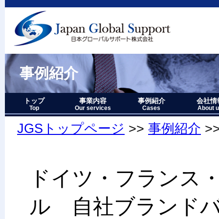
事例紹介
トップ
事業内容
事例紹介
会社情
Top
Our services
Cases
About 
事業内容－三つの柱
1.グローバルサポート
2.人財育成サポート
3.マーケティングサポート
事業内容要約図
事例紹介－全件表示
アジア・オセアニア地域
北中南米地域
ヨーロッパ地域
中近東・アフリカ地域
その他複合地域
会社情報
アクセス
沿革
企業理念
代表者略
経営七か
当社のロ
JGSトップページ
>>
事例紹介
>
ドイツ・フランス
ル 自社ブランド