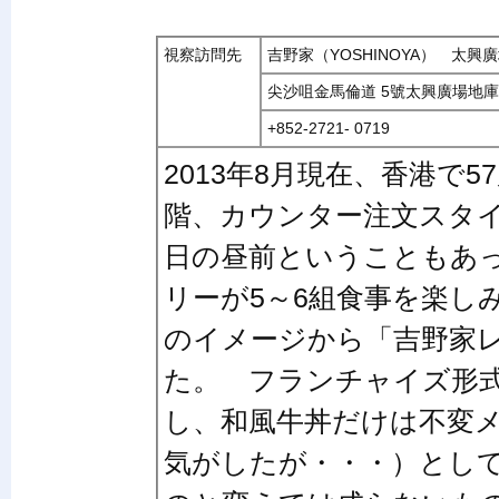
視察訪問先
吉野家（YOSHINOYA） 太興廣場（
尖沙咀金馬倫道 5號太興廣場地庫 
+852-2721- 0719
2013年8月現在、香港で
階、カウンター注文スタ
日の昼前ということもあ
リーが5～6組食事を楽し
のイメージから「吉野家
た。 フランチャイズ形
し、和風牛丼だけは不変
気がしたが・・・）とし