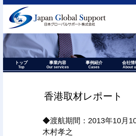
トップ
事業内容
事例紹介
会社情
Top
Our services
Cases
About 
事業内容－三つの柱
1.グローバルサポート
2.人財育成サポート
3.マーケティングサポート
事業内容要約図
事例紹介－全件表示
アジア・オセアニア地域
北中南米地域
ヨーロッパ地域
中近東・アフリカ地域
その他複合地域
会社情報
アクセス
沿革
企業理念
代表者略
経営七か
当社のロ
香港取材レポート
◆渡航期間：2013年10月
木村孝之