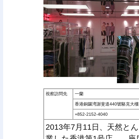
視察訪問先
一蘭
香港銅鑼湾謝斐道440號駱克大樓
+852-2152-4040
2013年7月11日、天然
業した香港第1号店。 座席